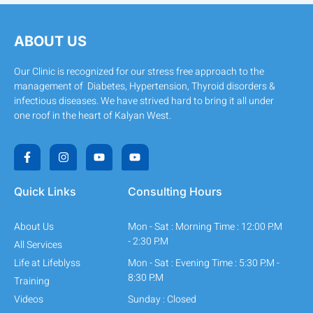
ABOUT US
Our Clinic is recognized for our stress free approach to the
management of Diabetes, Hypertension, Thyroid disorders &
infectious diseases. We have strived hard to bring it all under
one roof in the heart of Kalyan West.
F
I
Y
Y
a
n
o
o
c
s
u
u
e
t
t
t
b
a
u
u
Quick Links
Consulting Hours
o
g
b
b
o
r
e
e
k
a
About Us
Mon - Sat : Morning Time : 12:00 P.M
-
m
f
- 2:30 P.M
All Services
Life at Lifeblyss
Mon - Sat : Evening Time : 5:30 P.M -
8:30 P.M
Training
Videos
Sunday : Closed