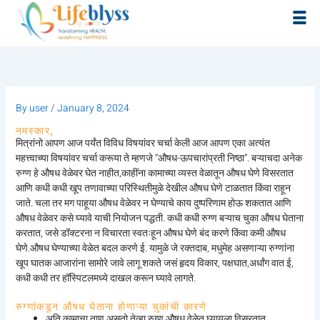
Skip
to
content
By
user
/
January 8, 2024
नमस्कार,
मित्रांनो आपण आज पर्यंत विविध विषयांवर चर्चा केली आज आपण एका अत्यंत
महत्त्वाच्या विषयांवर चर्चा करूया ते म्हणजे “औषध-ऊपचारांप्रती निष्ठा”. बऱ्याचदा अनेक
रुग्ण हे औषध वेळेवर घेत नाहीत,काहींना कामाच्या व्यस्त वेळातून औषध घेणे विसरतात
आणि कधी कधी खूप तणावाच्या परिस्थितीमुळे देखील औषध घेणे टाळतात किंवा राहून
जाते. चला तर मग पाहूया औषध वेळेवर न घेण्याचे काय दुष्परिणाम होऊ शकतात आणि
औषध वेळेवर कसे घ्यावे याची नियोजन पद्धती. कधी कधी रुग्ण बऱ्याच चुका औषध घेताना
करतात, जसे डॉक्टरना न विचारता स्वतःहून औषध घेणे बंद करणे किंवा कमी औषध
घेणे.औषध घेण्याच्या वेळेत बदल करणे ई. यामुळे जे रक्तदाब, मधुमेह असणाऱ्या रुग्णांना
खूप घातक आजारांना सामोरे जावे लागू शकते जसं हृदय विकार, पक्षघात,अर्धांग वात ई,
कधी कधी तर हॉस्पिटलमध्ये दाखल करून घ्यावे लागते.
रुग्णांकडून औषध घेताना होणाऱ्या चुकांची कारणे
अति कामाचा ताण असतो तेव्हा रुग्ण औषध वेळेत घ्यायला विसरतात.