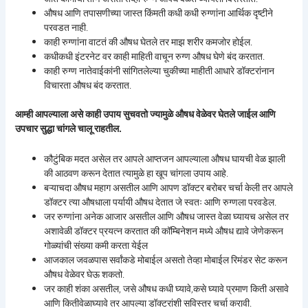
औषध आणि तपासणीच्या जास्त किंमती कधी कधी रुग्णांना आर्थिक दृष्टीने
परवडत नाही.
काही रुग्णांना वाटतं की औषध घेतले तर माझ शरीर कमजोर होईल.
कधीकधी इंटरनेट वर काही माहिती वाचून रुग्ण औषध घेणे बंद करतात.
काही रुग्ण नातेवाईकांनी सांगितलेल्या चुकीच्या माहीती आधारे डॉक्टरांनान
विचारता औषध बंद करतात.
आम्ही आपल्याला असे काही उपाय सुचवतो ज्यामुळे औषध वेळेवर घेतले जाईल आणि
उपचार सुद्धा चांगले चालू राहतील.
कौटुंबिक मदत असेल तर आपले आप्तजन आपल्याला औषध घायची वेळ झाली
की आठवण करून देतात त्यामुळे हा खूप चांगला उपाय आहे.
बऱ्याचदा औषध महाग असतील आणि आपण डॉक्टर बरोबर चर्चा केली तर आपले
डॉक्टर त्या औषधाला पर्यायी औषध देतात जे स्वतः आणि रुग्णला परवडेल.
जर रुग्णांना अनेक आजार असतील आणि औषध जास्त वेळा घ्यायच असेल तर
अशावेळी डॉक्टर प्रयत्न करतात की कॉम्बिनेशन मध्ये औषध द्यावे जेणेकरून
गोळ्यांची संख्या कमी करता येईल
आजकाल जवळपास सर्वांकडे मोबाईल असतो तेव्हा मोबाईल रिमंडर सेट करून
औषध वेळेवर घेऊ शकतो.
जर काही शंका असतील, जसे औषध कधी घ्यावे,कसे घ्यावे प्रमाण किती असावे
आणि कितीवेळाघ्यावे तर आपल्या डॉक्टरांशी सविस्तर चर्चा करावी.