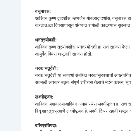
वसुबारस:
आश्विन कृष्ण द्वादशीस, म्हणजेच गोवत्सद्वादशीस, वसुबारस
करतात.ह्या दिवसापासून अंगणात रांगोळी काढण्यास सुरुवात 
धनत्रयोदशी:
आश्विन कृष्ण त्रयोदशीस धनत्रयोदशी हा सण साजरा केला जातो.आ
आयुर्वेद दिवस म्हणूनही साजरा होतो.
नरक चतुर्दशी:
नरक चतुर्दशी या सणाशी संबंधित नरकासुरवधाची आख्यायिका प
सकाळी लवकर उठून, संपूर्ण शरीरास तेलाचे मर्दन करून, सुवासि
लक्ष्मीपूजन:
आश्विन अमावास्याआश्विन अमावास्येस लक्ष्मीपूजन हा सण सा
हिंदू शास्त्राप्रमाणे लक्ष्मीपूजन हे, लक्ष्मी स्थिर रहावी म्हणू
बलिप्रतिपदा: