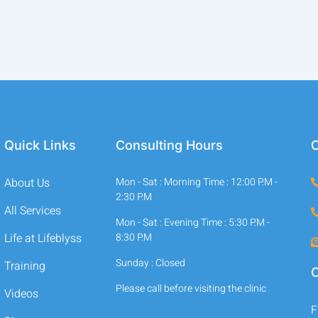
Quick Links
Consulting Hours
C
About Us
Mon - Sat : Morning Time : 12:00 P.M -
2:30 P.M
All Services
Mon - Sat : Evening Time : 5:30 P.M -
Life at Lifeblyss
8:30 P.M
Sunday : Closed
Training
O
Please call before visiting the clinic
Videos
F