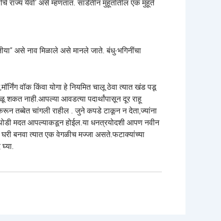
ज्य येवो’ असे म्हणतात. साडेतीन मुहूर्तातील एक मुहूर्त
या” असे नाव मिळाले असे मानले जाते. बंधु-भगिनींचा
्निंग वॉक किंवा योगा हे नियमित चालू ठेवा त्यात खंड पडू
ू शकत नाही.आपल्या आवडत्या पदार्थांपासून दूर राहू
 तब्बेत चांगली राहील . जुने कपडे टाकून न देता,ज्यांना
्रती थोडी मदत आपल्याकडून होईल.या धनत्रयोदशी आपण नवीन
 घरी बनवा त्यात एक वेगळीच मज्जा असते.फटाक्यांच्या
घ्या.