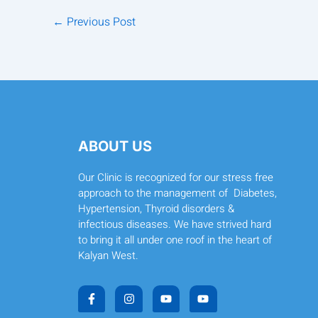
←
Previous Post
ABOUT US
Our Clinic is recognized for our stress free
approach to the management of Diabetes,
Hypertension, Thyroid disorders &
infectious diseases. We have strived hard
to bring it all under one roof in the heart of
Kalyan West.
F
I
Y
Y
a
n
o
o
c
s
u
u
e
t
t
t