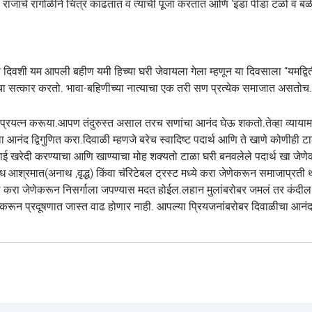
ाचे रांगोळीने चित्र काढतात व त्याची पूजा करतात आणि ‘इडा पीडा टळो व बळीचे रा
ा दिवशी यम आपली बहीण यमी हिच्या घरी जेवायला गेला म्हणून या दिवसाला “यमद्विती
चा सत्कार करतो. भावा-बहिणीच्या नात्याचा एक तरी सण प्रत्येक समाजात असतोच.
्रयत्न करूया.आपण तंदुरुस्त असाल तरच सणांचा आनंद घेऊ शकतो.तेव्हा व्यायाम,मॉर
द द्विगुणित करा.दिवाळी म्हणजे बरेच स्वादिष्ट पदार्थ आणि ते खाणे कोणीही टाळ
खरेदी करण्याचा आणि खाण्याचा मोह शक्यतो टाळा घरी बनवलेले पदार्थ खा जेणेकरून
विध आश्रमात(अनाथ ,वृद्ध) किंवा चॅरिटेबल ट्रस्ट मध्ये करा जेणेकरून समाजाप
ेखील करा जेणेकरून निसर्गाला जपण्यास मदत होईल.लहान मुलांबरोबर जमलं तर कंदील
करून प्रदूषणात जास्त वाढ होणार नाही. आपल्या प्रियजनांबरोबर दिवाळीचा आनंद 