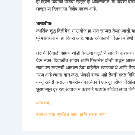
हा दिवस दिवाळी पाडवा म्हणून ही ओळखतात, या दिवशी बळी राज
म्हणून या दिवसाला विशेष महत्त्व आहे.
भाऊबीज:
कार्तिक शुद्ध द्वितीयेस भाऊबीज हा सण साजरा केला जातो.य
प्रेमसंवर्धनाचा हा दिवस आहे. भाऊ ‘ओवाळणी’ देऊन बहिणी
यंदाची दिवाळी आपण थोडी वेगळ्या पद्धतीने साजरी करायचा प
देऊ नका. दिवाळीत आहार आणि फिटनेस दोन्ही पाळुन आपला आनं
नका,पण डाएटची आठवण ठेवा.बाहेरील खाद्यपदार्थ आणि मिठाई 
गरज आहे त्यांना दान करा. जेवढी शक्य आहे तेवढी मदत वि
वस्तु खरेदी कराल त्याबरोबर प्रत्येकाने एक वृक्षारोपण द
धुरापासून दूर रहा,आवाज न करणारे फटाके थोडेच लावा जेणे
धन्यवाद,
स्वस्थ राहा सुरक्षित राहा आणि हसत राहा