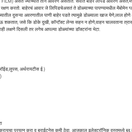
AR FILM) असते ज्याच्यात तीन आवरणे असतात. सर्वात बाहेर लीपड आवरण असते
रक्षण करतो. बाहेरचं आवार जे लिपिडचेअसतं ते डोळ्याच्या पापण्यामधील मेंबोमेन ग्
ोळ्यातील दुसऱ्या अवरणातील पाणी बाहेर पडते त्यामुळे डोळ्याला खाज येणे,लाल होणे
ऊ शकतात, जसे कि डोके दुखी, कॉन्टॅक्ट लेन्स सहन न होणे,वाहन चालवताना त्रास 
ी लक्षणे दिसली तर लगेच आपल्या डोळ्यांच्या डॉक्टरांना भेटा.
यरॉईड,लुपस, अर्थरायटीस ई.)
)
रा
यचा प्रयत्न करा व ब्राईटनेस कमी ठेवा. आजकाल इलेक्ट्रॉनिक वस्तुमध्ये ब्लू