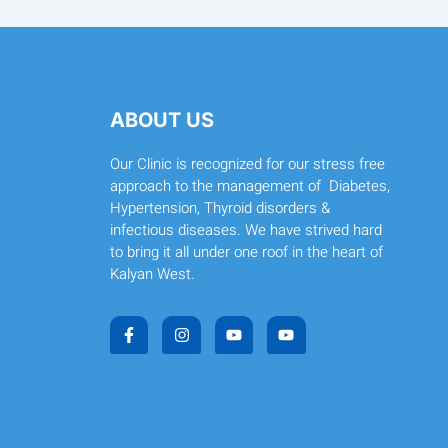
ABOUT US
Our Clinic is recognized for our stress free
approach to the management of Diabetes,
Hypertension, Thyroid disorders &
infectious diseases. We have strived hard
to bring it all under one roof in the heart of
Kalyan West.
F
I
Y
Y
a
n
o
o
c
s
u
u
e
t
t
t
b
a
u
u
o
g
b
b
o
r
e
e
k
a
-
m