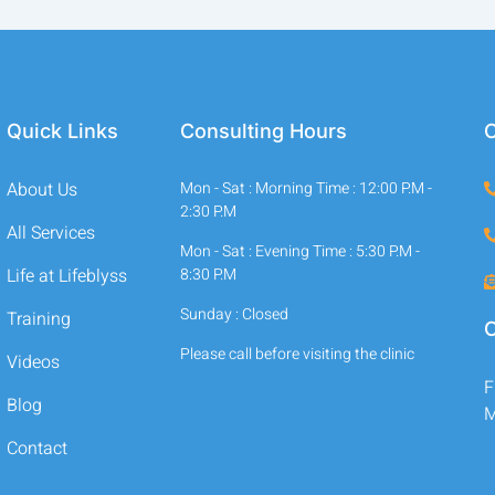
Quick Links
Consulting Hours
C
About Us
Mon - Sat : Morning Time : 12:00 P.M -
2:30 P.M
All Services
Mon - Sat : Evening Time : 5:30 P.M -
Life at Lifeblyss
8:30 P.M
Sunday : Closed
Training
O
Please call before visiting the clinic
Videos
F
Blog
M
Contact