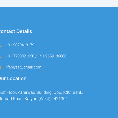
ontact Details
+91 9820418179
+91 7700021650 / +91 9659186666
lifeblyss@gmail.com
ur Location
irst Floor, Ashirwad Building, Opp. ICICI Bank,
urbad Road, Kalyan (West) - 421301.