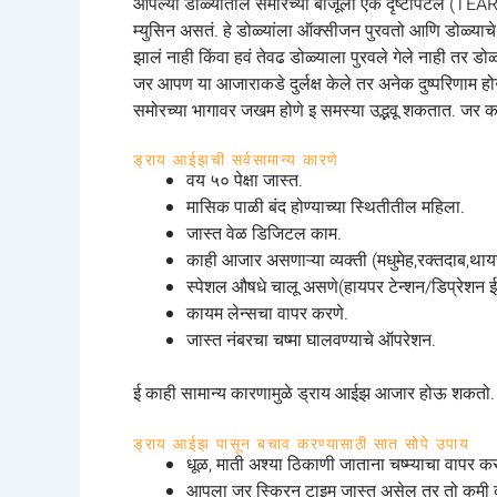
आपल्या डोळ्यातील समोरच्या बाजूला एक दृष्टीपटल (TE
म्युसिन असतं. हे डोळ्यांला ऑक्सीजन पुरवतो आणि डोळ्याचे 
झालं नाही किंवा हवं तेवढ डोळ्याला पुरवले गेले नाही तर ड
जर आपण या आजाराकडे दुर्लक्ष केले तर अनेक दुष्परिणाम हो
समोरच्या भागावर जखम होणे इ समस्या उद्भवू शकतात. जर काह
ड्राय आईझची सर्वसामान्य कारणे
वय ५० पेक्षा जास्त.
मासिक पाळी बंद होण्याच्या स्थितीतील महिला.
जास्त वेळ डिजिटल काम.
काही आजार असणाऱ्या व्यक्ती (मधुमेह,रक्तदाब,था
स्पेशल औषधे चालू असणे(हायपर टेन्शन/डिप्रेशन ई
कायम लेन्सचा वापर करणे.
जास्त नंबरचा चष्मा घालवण्याचे ऑपरेशन.
ई काही सामान्य कारणामुळे ड्राय आईझ आजार होऊ शकतो.
ड्राय आईझ पासून बचाव करण्यासाठी सात सोपे उपाय
धूळ, माती अश्या ठिकाणी जाताना चष्म्याचा वापर क
आपला जर स्क्रिन टाइम जास्त असेल तर तो कमी करा